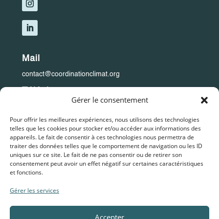
Mail
contact@coordinationclimat.org
Téléphone
Gérer le consentement
+33 1 39 78 38 10
Pour offrir les meilleures expériences, nous utilisons des technologies
Adresse
telles que les cookies pour stocker et/ou accéder aux informations des
Coordination Climat
appareils. Le fait de consentir à ces technologies nous permettra de
traiter des données telles que le comportement de navigation ou les ID
au Pavillon du Climat
uniques sur ce site. Le fait de ne pas consentir ou de retirer son
12 rue Vivier, 95220 Herblay-sur-Seine, France
consentement peut avoir un effet négatif sur certaines caractéristiques
et fonctions.
Gérer les services
Mentions légales
Les statuts
Politiques de cookies
Accepter