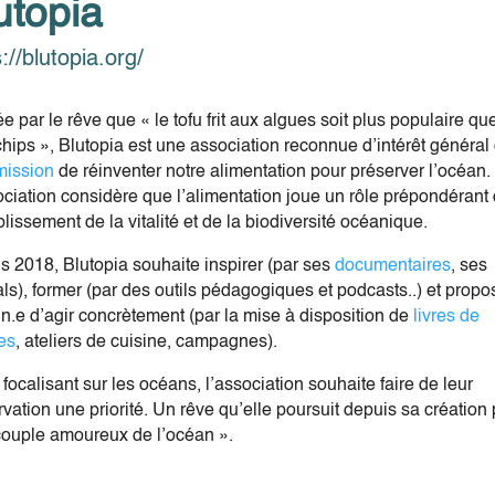
utopia
://blutopia.org/
 par le rêve que « le tofu frit aux algues soit plus populaire que
chips », Blutopia est une association reconnue d’intérêt général 
mission
de réinventer notre alimentation pour préserver l’océan.
ociation considère que l’alimentation joue un rôle prépondérant
iblissement de la vitalité et de la biodiversité océanique.
s 2018, Blutopia souhaite inspirer (par ses
documentaires
, ses
als), former (par des outils pédagogiques et podcasts..) et propo
n.e d’agir concrètement (par la mise à disposition de
livres de
tes
, ateliers de cuisine, campagnes).
focalisant sur les océans, l’association souhaite faire de leur
vation une priorité. Un rêve qu’elle poursuit depuis sa création 
couple amoureux de l’océan ».