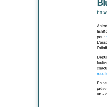
Bl
https
Animée
fish&
pour
L’ass
l’affa
Depui
festiv
chacu
recet
En se 
préser
un « 