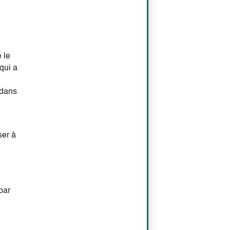
 le
qui a
 dans
ser à
par