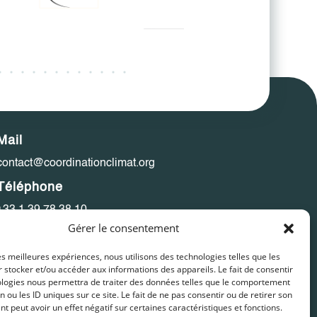
Mail
contact@coordinationclimat.org
Téléphone
+33 1 39 78 38 10
Gérer le consentement
Adresse
Coordination Climat
les meilleures expériences, nous utilisons des technologies telles que les
au Pavillon du Climat
 stocker et/ou accéder aux informations des appareils. Le fait de consentir
ologies nous permettra de traiter des données telles que le comportement
12 rue Vivier, 95220 Herblay-sur-Seine, France
n ou les ID uniques sur ce site. Le fait de ne pas consentir ou de retirer son
 peut avoir un effet négatif sur certaines caractéristiques et fonctions.